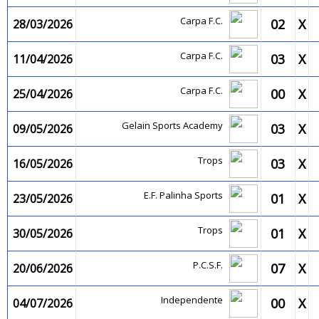
Carpa F.C.
02
X
28/03/2026
Carpa F.C.
03
X
11/04/2026
Carpa F.C.
00
X
25/04/2026
Gelain Sports Academy
03
X
09/05/2026
Trops
03
X
16/05/2026
E.F. Palinha Sports
01
X
23/05/2026
Trops
01
X
30/05/2026
P.C.S.F.
07
X
20/06/2026
Independente
00
X
04/07/2026