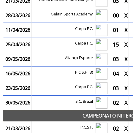
03
X
21/03/2026
Gelain Sports Academy
00
X
28/03/2026
Carpa F.C.
01
X
11/04/2026
Carpa F.C.
15
X
25/04/2026
Aliança Esporte
03
X
09/05/2026
P.C.S.F. (B)
04
X
16/05/2026
Carpa F.C.
03
X
23/05/2026
S.C. Brazil
02
X
30/05/2026
CAMPEONATO NITEROI
P.C.S.F.
02
X
21/03/2026