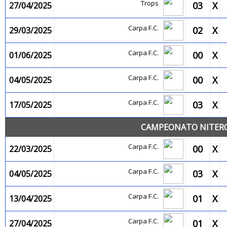
Trops
03
X
27/04/2025
Carpa F.C.
02
X
29/03/2025
Carpa F.C.
00
X
01/06/2025
Carpa F.C.
00
X
04/05/2025
Carpa F.C.
03
X
17/05/2025
CAMPEONATO NITEROI
Carpa F.C.
00
X
22/03/2025
Carpa F.C.
03
X
04/05/2025
Carpa F.C.
01
X
13/04/2025
Carpa F.C.
01
X
27/04/2025