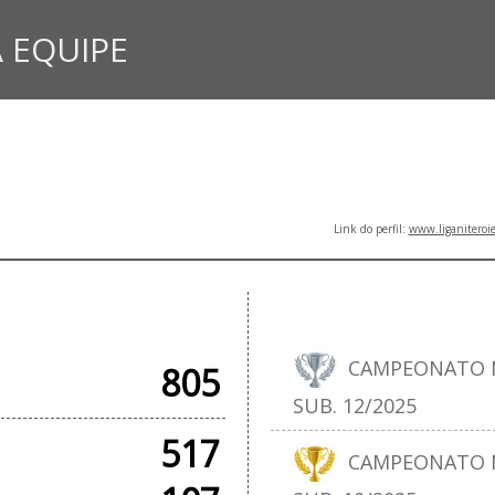
 EQUIPE
Link do perfil:
www.liganiteroi
CIAIS
T
CAMPEONATO N
805
SUB. 12/2025
517
CAMPEONATO N