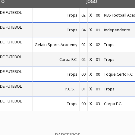
TO
JOGO
DE FUTEBOL
Trops
02
X
00
RB5 Football Ac
DE FUTEBOL
Trops
04
X
01
Independente
DE FUTEBOL
Gelain Sports Academy
02
X
02
Trops
DE FUTEBOL
Carpa F.C.
02
X
01
Trops
DE FUTEBOL
Trops
00
X
00
Toque Certo F.C.
DE FUTEBOL
P.C.S.F.
01
X
01
Trops
DE FUTEBOL
Trops
00
X
03
Carpa F.C.