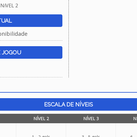
NíVEL 2
TUAL
onibilidade
E JOGOU
ESCALA DE NÍVEIS
NÍVEL 2
NÍVEL 3
N
1 - 2 gols
3 - 5 gols
6 -