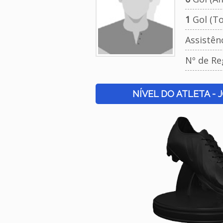
1
Gol (To
Assistên
Nº de Re
NÍVEL DO ATLETA - 