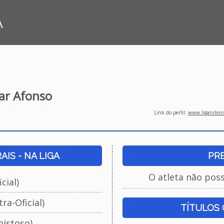
A
ar Afonso
Link do perfil:
www.liganiteroi
IS - NA LIGA
PR
O atleta não pos
cial)
ra-Oficial)
TÍTULOS
istoso)