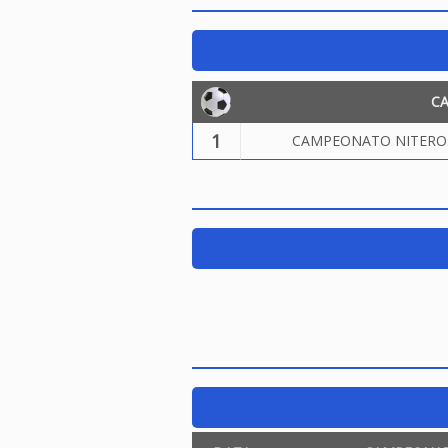
C
1
CAMPEONATO NITEROIE