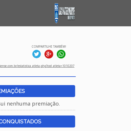
COMPARTILHE TAMBÉM!
ense.com.br/estatistica_atleta.php?cod_atleta=1010207
EMIAÇÕES
sui nenhuma premiação.
 CONQUISTADOS