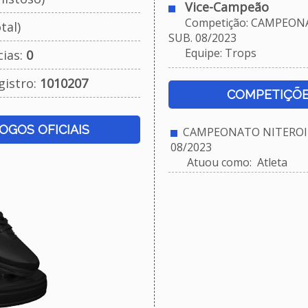
Vice-Campeão
Competição: CAMPEONA
tal)
SUB. 08/2023
Equipe: Trops
cias:
0
gistro:
1010207
COMPETIÇÕE
JOGOS OFICIAIS
CAMPEONATO NITEROIE
08/2023
Atuou como: Atleta