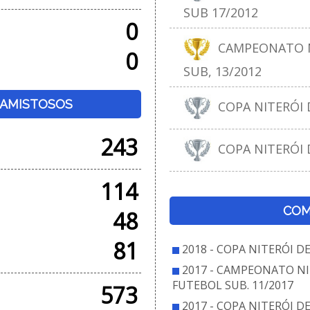
SUB 17/2012
0
CAMPEONATO N
0
SUB, 13/2012
+ AMISTOSOS
COPA NITERÓI D
243
COPA NITERÓI D
114
COM
48
81
2018 - COPA NITERÓI D
2017 - CAMPEONATO NI
FUTEBOL SUB. 11/2017
573
2017 - COPA NITERÓI D