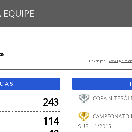
 EQUIPE
ce
Link do perfil:
www.liganiteroi
CIAIS
T
COPA NITERÓI 
243
CAMPEONATO N
114
SUB. 11/2015