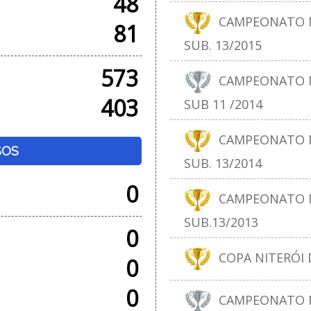
48
CAMPEONATO N
81
SUB. 13/2015
573
CAMPEONATO N
403
SUB 11 /2014
CAMPEONATO N
SOS
SUB. 13/2014
0
CAMPEONATO N
SUB.13/2013
0
COPA NITERÓI D
0
0
CAMPEONATO N