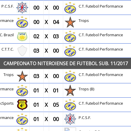
P.C.S.F.
C.T. Futebol Performance
00
X
00
rformance
Trops
00
X
04
C. Brazil
C.T. Futebol Performance
02
X
03
C.T.T.C.
C.T. Futebol Performance
03
X
00
CAMPEONATO NITEROIENSE DE FUTEBOL SUB. 11/2017
Trops
C.T. Futebol Performance
03
X
00
rformance
Trops (B)
01
X
01
ucSports
C.T. Futebol Performance
01
X
05
rformance
P.C.S.F.
01
X
00