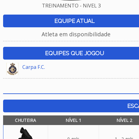
TREINAMENTO - NíVEL 3
EQUIPE ATUAL
Atleta em disponibilidade
EQUIPES QUE JOGOU
Carpa F.C.
ESC
CHUTEIRA
NÍVEL 1
NÍVEL 2
0 gols
1 - 2 gols