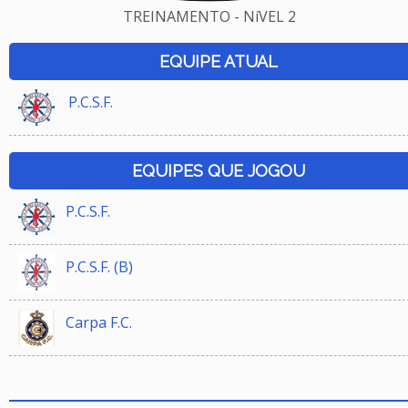
TREINAMENTO - NíVEL 2
EQUIPE ATUAL
P.C.S.F.
EQUIPES QUE JOGOU
P.C.S.F.
P.C.S.F. (B)
Carpa F.C.