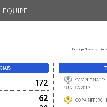
 EQUIPE
Link do perfil:
www.liganiteroi
CIAIS
T
CAMPEONATO N
172
SUB. 17/2017
62
COPA NITERÓI D