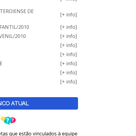
TEROIENSE DE
[+ info]
NFANTIL/2010
[+ info]
UVENIL/2010
[+ info]
[+ info]
[+ info]
E
[+ info]
[+ info]
[+ info]
NCO ATUAL
letas que estão vinculados à equipe