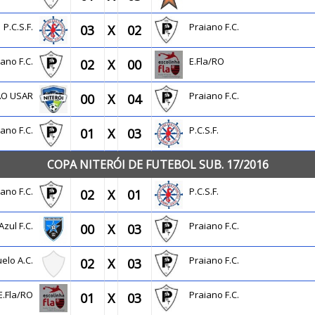
P.C.S.F.
Praiano F.C.
03
X
02
iano F.C.
E.Fla/RO
02
X
00
 NÃO USAR
Praiano F.C.
00
X
04
iano F.C.
P.C.S.F.
01
X
03
COPA NITERÓI DE FUTEBOL SUB. 17/2016
iano F.C.
P.C.S.F.
02
X
01
 Azul F.C.
Praiano F.C.
00
X
03
uelo A.C.
Praiano F.C.
02
X
03
E.Fla/RO
Praiano F.C.
01
X
03