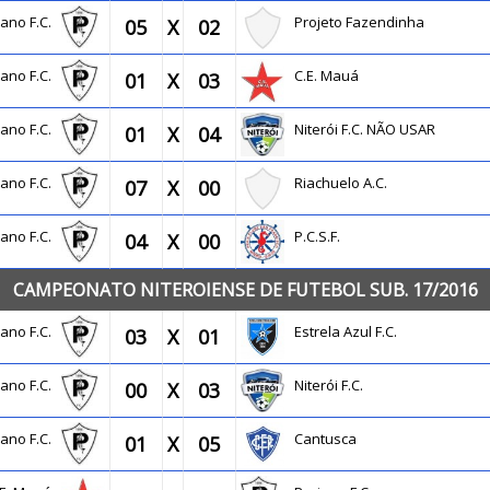
iano F.C.
Projeto Fazendinha
05
X
02
iano F.C.
C.E. Mauá
01
X
03
iano F.C.
Niterói F.C. NÃO USAR
01
X
04
iano F.C.
Riachuelo A.C.
07
X
00
iano F.C.
P.C.S.F.
04
X
00
CAMPEONATO NITEROIENSE DE FUTEBOL SUB. 17/2016
iano F.C.
Estrela Azul F.C.
03
X
01
iano F.C.
Niterói F.C.
00
X
03
iano F.C.
Cantusca
01
X
05