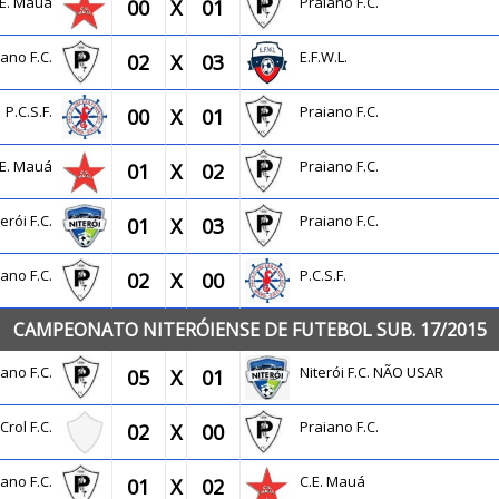
.E. Mauá
Praiano F.C.
00
X
01
iano F.C.
E.F.W.L.
02
X
03
P.C.S.F.
Praiano F.C.
00
X
01
.E. Mauá
Praiano F.C.
01
X
02
terói F.C.
Praiano F.C.
01
X
03
iano F.C.
P.C.S.F.
02
X
00
CAMPEONATO NITERÓIENSE DE FUTEBOL SUB. 17/2015
iano F.C.
Niterói F.C. NÃO USAR
05
X
01
Crol F.C.
Praiano F.C.
02
X
00
iano F.C.
C.E. Mauá
01
X
02