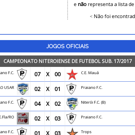
e
não
representa a lista de
Não foi encontrad
<
JOGOS OFICIAIS
CAMPEONATO NITEROIENSE DE FUTEBOL SUB. 17/2017
iano F.C.
C.E. Mauá
07
X
00
 NÃO USAR
Praiano F.C.
02
X
01
iano F.C.
Niterói F.C. (B)
04
X
02
E.Fla/RO
Praiano F.C.
02
X
03
iano F.C.
Trops
01
X
03