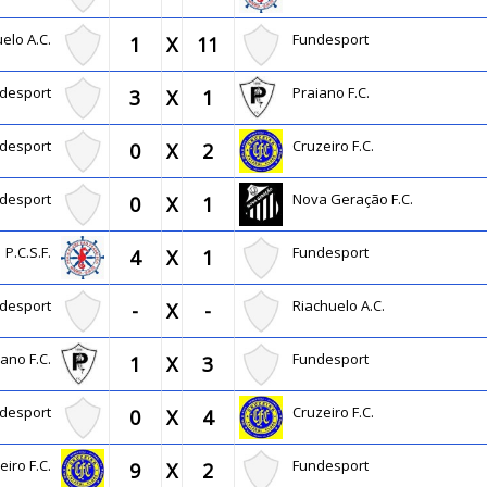
uelo A.C.
Fundesport
1
X
11
ndesport
Praiano F.C.
3
X
1
ndesport
Cruzeiro F.C.
0
X
2
ndesport
Nova Geração F.C.
0
X
1
P.C.S.F.
Fundesport
4
X
1
ndesport
Riachuelo A.C.
-
X
-
iano F.C.
Fundesport
1
X
3
ndesport
Cruzeiro F.C.
0
X
4
eiro F.C.
Fundesport
9
X
2