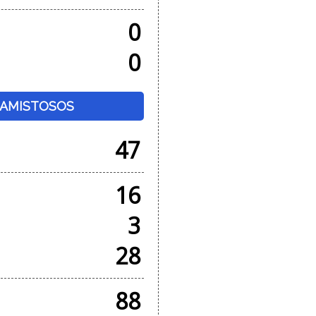
0
0
+ AMISTOSOS
47
16
3
28
88