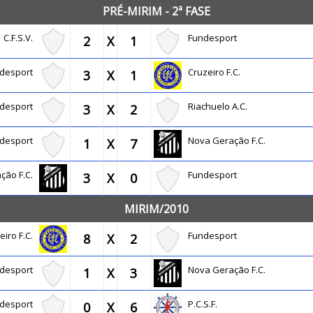
PRÉ-MIRIM - 2ª FASE
C.F.S.V.
Fundesport
2
X
1
ndesport
Cruzeiro F.C.
3
X
1
ndesport
Riachuelo A.C.
3
X
2
ndesport
Nova Geração F.C.
1
X
7
ção F.C.
Fundesport
3
X
0
MIRIM/2010
eiro F.C.
Fundesport
8
X
2
ndesport
Nova Geração F.C.
1
X
3
ndesport
P.C.S.F.
0
X
6