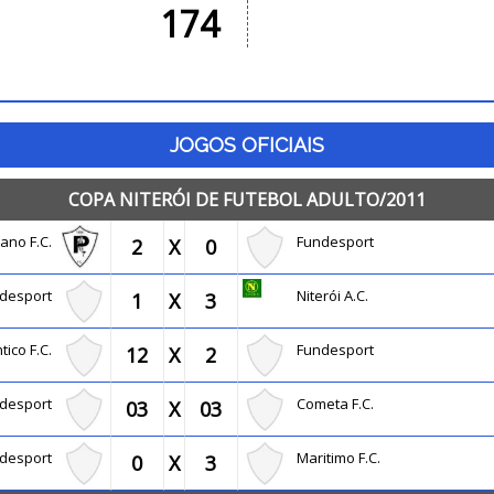
174
JOGOS OFICIAIS
COPA NITERÓI DE FUTEBOL ADULTO/2011
iano F.C.
Fundesport
2
X
0
ndesport
Niterói A.C.
1
X
3
ntico F.C.
Fundesport
12
X
2
ndesport
Cometa F.C.
03
X
03
ndesport
Maritimo F.C.
0
X
3