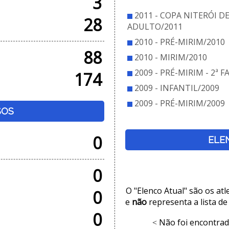
3
2011 - COPA NITERÓI D
28
ADULTO/2011
2010 - PRÉ-MIRIM/2010
88
2010 - MIRIM/2010
2009 - PRÉ-MIRIM - 2ª F
174
2009 - INFANTIL/2009
2009 - PRÉ-MIRIM/2009
SOS
0
ELE
0
O "Elenco Atual" são os at
0
e
não
representa a lista de
0
Não foi encontrad
<