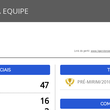
 EQUIPE
Link do perfil:
www.liganiteroi
CIAIS
T
PRÉ-MIRIM/201
47
16
COM