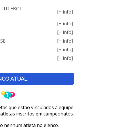
E FUTEBOL
[+ info]
[+ info]
[+ info]
ASE
[+ info]
[+ info]
[+ info]
NCO ATUAL
letas que estão vinculados à equipe
 atletas inscritos em campeonatos.
o nenhum atleta no elenco.