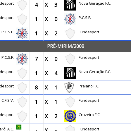
ndesport
Nova Geração F.C.
4
X
3
ndesport
P.C.S.F.
1
X
0
P.C.S.F.
Fundesport
1
X
2
PRÉ-MIRIM/2009
P.C.S.F.
Fundesport
7
X
0
ndesport
Nova Geração F.C.
1
X
4
ndesport
Praiano F.C.
8
X
1
C.F.S.V.
Fundesport
1
X
1
ndesport
Cruzeiro F.C.
1
X
2
erói A.C.
Fundesport
-
X
-