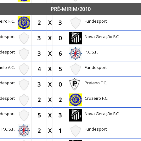
PRÉ-MIRIM/2010
eiro F.C.
Fundesport
2
X
3
ndesport
Nova Geração F.C.
3
X
0
ndesport
P.C.S.F.
3
X
6
uelo A.C.
Fundesport
4
X
5
ndesport
Praiano F.C.
3
X
0
ndesport
Cruzeiro F.C.
2
X
2
ndesport
Nova Geração F.C.
5
X
3
P.C.S.F.
Fundesport
2
X
1