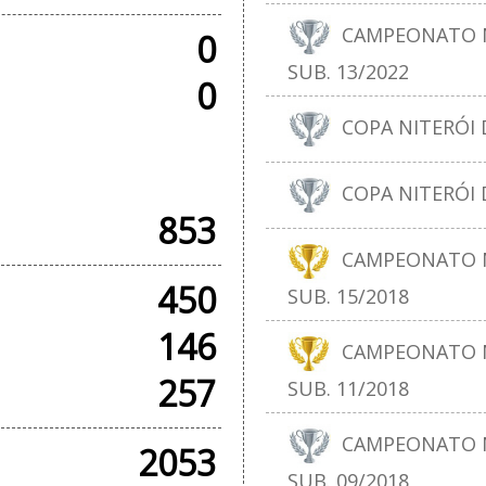
CAMPEONATO N
0
SUB. 13/2022
0
COPA NITERÓI D
+ AMISTOSOS
COPA NITERÓI D
853
CAMPEONATO N
450
SUB. 15/2018
146
CAMPEONATO N
257
SUB. 11/2018
CAMPEONATO N
2053
SUB. 09/2018