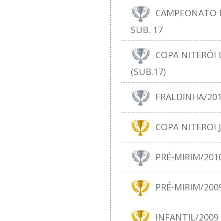
CAMPEONATO N
SUB. 17
COPA NITERÓI D
(SUB.17)
FRALDINHA/20
COPA NITEROI J
PRÉ-MIRIM/201
PRÉ-MIRIM/200
INFANTIL/2009