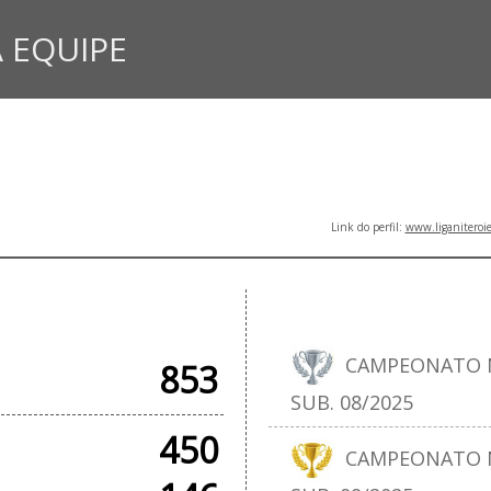
 EQUIPE
Link do perfil:
www.liganiteroi
CIAIS
T
CAMPEONATO N
853
SUB. 08/2025
450
CAMPEONATO N