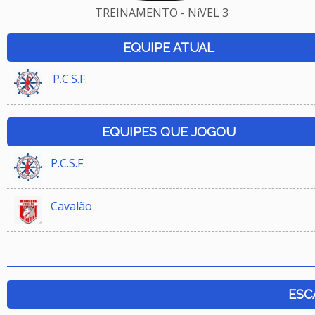
TREINAMENTO - NíVEL 3
EQUIPE ATUAL
P.C.S.F.
EQUIPES QUE JOGOU
P.C.S.F.
Cavalão
ESC