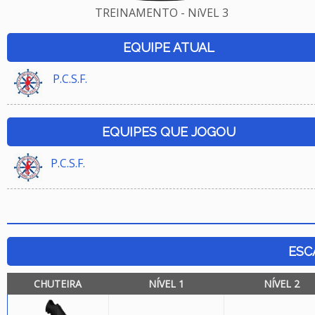
TREINAMENTO - NíVEL 3
EQUIPE ATUAL
P.C.S.F.
EQUIPES QUE JOGOU
P.C.S.F.
ESC
CHUTEIRA
NÍVEL 1
NÍVEL 2