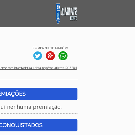
COMPARTILHE TAMBÉM!
ense.com.br/estatistica_atleta.php?cod_atleta=1013284
EMIAÇÕES
sui nenhuma premiação.
 CONQUISTADOS