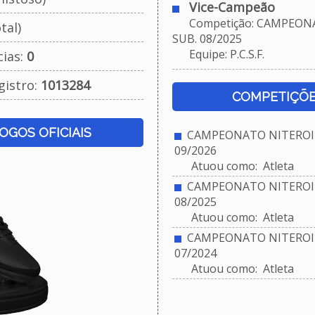
Vice-Campeão
Competição: CAMPEONA
tal)
SUB. 08/2025
Equipe: P.C.S.F.
cias:
0
gistro:
1013284
COMPETIÇÕE
JOGOS OFICIAIS
CAMPEONATO NITEROIE
09/2026
Atuou como: Atleta
CAMPEONATO NITEROIE
08/2025
Atuou como: Atleta
CAMPEONATO NITEROIE
07/2024
Atuou como: Atleta