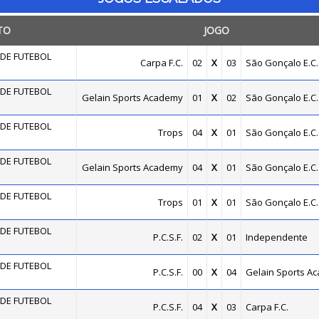
TO
JOGO
DE FUTEBOL
Carpa F.C.
02
X
03
São Gonçalo E.C.
DE FUTEBOL
Gelain Sports Academy
01
X
02
São Gonçalo E.C.
DE FUTEBOL
Trops
04
X
01
São Gonçalo E.C.
DE FUTEBOL
Gelain Sports Academy
04
X
01
São Gonçalo E.C.
DE FUTEBOL
Trops
01
X
01
São Gonçalo E.C.
DE FUTEBOL
P.C.S.F.
02
X
01
Independente
DE FUTEBOL
P.C.S.F.
00
X
04
Gelain Sports A
DE FUTEBOL
P.C.S.F.
04
X
03
Carpa F.C.