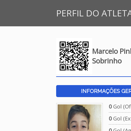
PERFIL DO ATLET
Marcelo Pin
Sobrinho
INFORMAÇÕES GERA
0
Gol (Ofi
0
Gol (Ext
0
Gol (Am