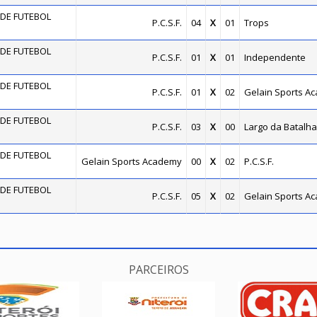
DE FUTEBOL
P.C.S.F.
04
X
01
Trops
DE FUTEBOL
P.C.S.F.
01
X
01
Independente
DE FUTEBOL
P.C.S.F.
01
X
02
Gelain Sports A
DE FUTEBOL
P.C.S.F.
03
X
00
Largo da Batalha
DE FUTEBOL
Gelain Sports Academy
00
X
02
P.C.S.F.
DE FUTEBOL
P.C.S.F.
05
X
02
Gelain Sports A
PARCEIROS