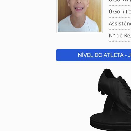
0
Gol (To
Assistên
Nº de Re
NÍVEL DO ATLETA - 