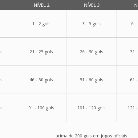
NÍVEL 2
NÍVEL 3
N
1 - 2 gols
3 - 5 gols
6 -
ls
21 - 25 gols
26 - 30 gols
31 -
ls
46 - 50 gols
51 - 60 gols
61 -
ls
91 - 100 gols
101 - 120 gols
121 -
acima de 200 gols em jogos oficiais