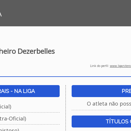
A
heiro Dezerbelles
Link do perfil:
www.liganiteroi
IS - NA LIGA
PR
O atleta não pos
cial)
ra-Oficial)
TÍTULOS
istoso)