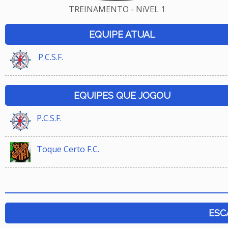
TREINAMENTO - NíVEL 1
EQUIPE ATUAL
P.C.S.F.
EQUIPES QUE JOGOU
P.C.S.F.
Toque Certo F.C.
ESC