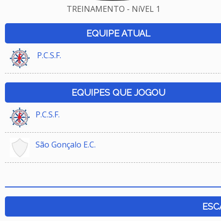
TREINAMENTO - NíVEL 1
EQUIPE ATUAL
P.C.S.F.
EQUIPES QUE JOGOU
P.C.S.F.
São Gonçalo E.C.
ESC