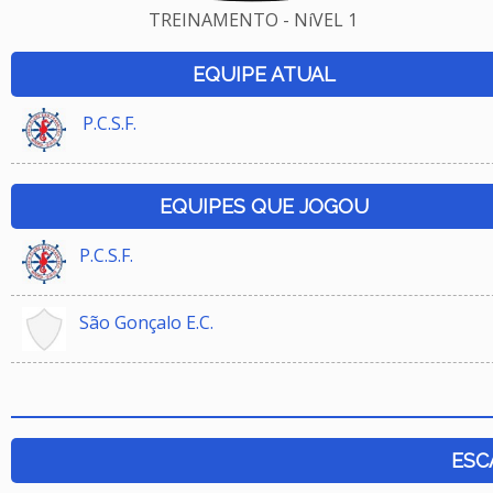
TREINAMENTO - NíVEL 1
EQUIPE ATUAL
P.C.S.F.
EQUIPES QUE JOGOU
P.C.S.F.
São Gonçalo E.C.
ESC