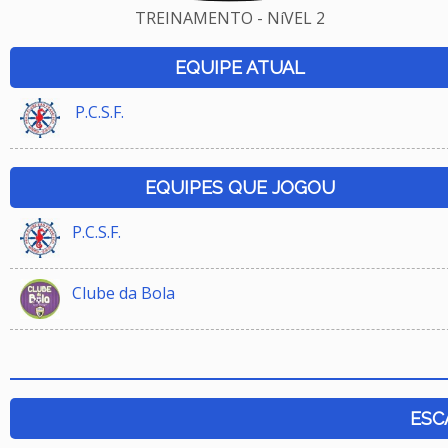
TREINAMENTO - NíVEL 2
EQUIPE ATUAL
P.C.S.F.
EQUIPES QUE JOGOU
P.C.S.F.
Clube da Bola
ESC