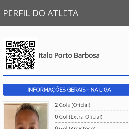
PERFIL DO ATLETA
Italo Porto Barbosa
INFORMAÇÕES GERAIS - NA LIGA
2
Gols (Oficial)
0
Gol (Extra-Oficial)
0
Gol (Amistoso)