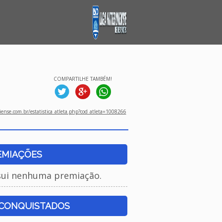
COMPARTILHE TAMBÉM!
ense.com.br/estatistica_atleta.php?cod_atleta=1008266
EMIAÇÕES
sui nenhuma premiação.
 CONQUISTADOS