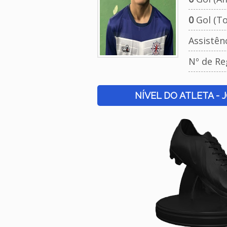
0
Gol (To
Assistên
Nº de Re
NÍVEL DO ATLETA - 