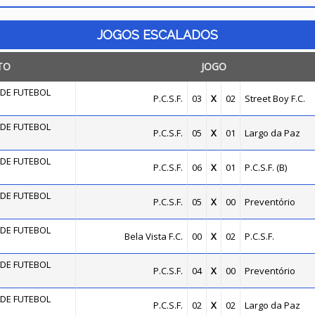
JOGOS ESCALADOS
TO
JOGO
DE FUTEBOL
P.C.S.F.
03
X
02
Street Boy F.C.
DE FUTEBOL
P.C.S.F.
05
X
01
Largo da Paz
DE FUTEBOL
P.C.S.F.
06
X
01
P.C.S.F. (B)
DE FUTEBOL
P.C.S.F.
05
X
00
Preventório
DE FUTEBOL
Bela Vista F.C.
00
X
02
P.C.S.F.
DE FUTEBOL
P.C.S.F.
04
X
00
Preventório
DE FUTEBOL
P.C.S.F.
02
X
02
Largo da Paz