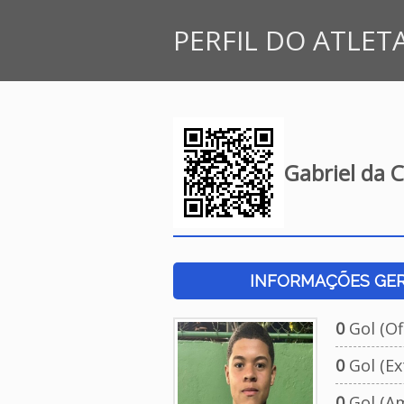
PERFIL DO ATLET
Gabriel da C
INFORMAÇÕES GERA
0
Gol (Ofi
0
Gol (Ext
0
Gol (Am