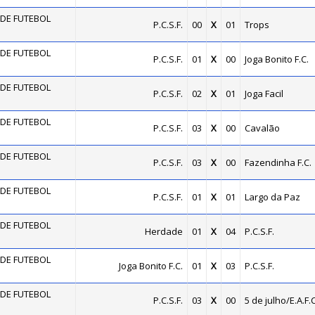
DE FUTEBOL
P.C.S.F.
00
X
01
Trops
DE FUTEBOL
P.C.S.F.
01
X
00
Joga Bonito F.C.
DE FUTEBOL
P.C.S.F.
02
X
01
Joga Facil
DE FUTEBOL
P.C.S.F.
03
X
00
Cavalão
DE FUTEBOL
P.C.S.F.
03
X
00
Fazendinha F.C.
DE FUTEBOL
P.C.S.F.
01
X
01
Largo da Paz
DE FUTEBOL
Herdade
01
X
04
P.C.S.F.
DE FUTEBOL
Joga Bonito F.C.
01
X
03
P.C.S.F.
DE FUTEBOL
P.C.S.F.
03
X
00
5 de julho/E.A.F.C