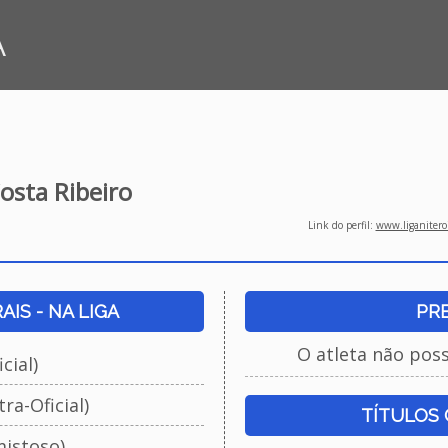
A
osta Ribeiro
Link do perfil:
www.liganiteroi
IS - NA LIGA
PR
O atleta não pos
cial)
ra-Oficial)
TÍTULOS
istoso)