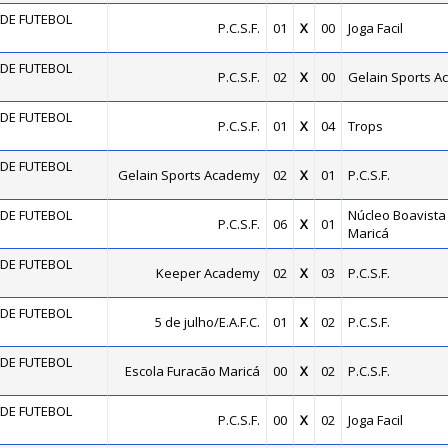
DE FUTEBOL
P.C.S.F.
01
X
00
Joga Facil
DE FUTEBOL
P.C.S.F.
02
X
00
Gelain Sports 
DE FUTEBOL
P.C.S.F.
01
X
04
Trops
DE FUTEBOL
Gelain Sports Academy
02
X
01
P.C.S.F.
DE FUTEBOL
Núcleo Boavista 
P.C.S.F.
06
X
01
Maricá
DE FUTEBOL
Keeper Academy
02
X
03
P.C.S.F.
DE FUTEBOL
5 de julho/E.A.F.C.
01
X
02
P.C.S.F.
DE FUTEBOL
Escola Furacão Maricá
00
X
02
P.C.S.F.
DE FUTEBOL
P.C.S.F.
00
X
02
Joga Facil