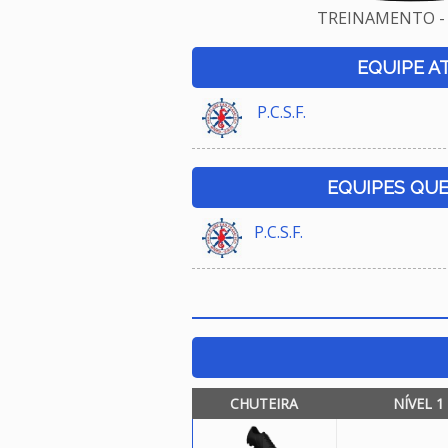
TREINAMENTO - 
EQUIPE A
P.C.S.F.
EQUIPES QU
P.C.S.F.
CHUTEIRA
NÍVEL 1