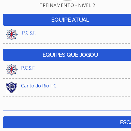
TREINAMENTO - NíVEL 2
EQUIPE ATUAL
P.C.S.F.
EQUIPES QUE JOGOU
P.C.S.F.
Canto do Rio F.C.
ESC