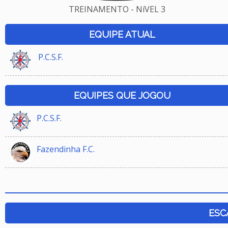
TREINAMENTO - NíVEL 3
EQUIPE ATUAL
P.C.S.F.
EQUIPES QUE JOGOU
P.C.S.F.
Fazendinha F.C.
ESC