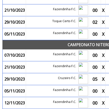
Fazendinha F.C.
00
X
21/10/2023
Toque Certo F.C.
02
X
29/10/2023
Fazendinha F.C.
00
X
05/11/2023
CAMPEONATO NITEROI
Fazendinha F.C.
00
X
07/10/2023
Fazendinha F.C.
00
X
21/10/2023
Cruzeiro F.C.
05
X
29/10/2023
Fazendinha F.C.
00
X
05/11/2023
Fazendinha F.C.
00
X
12/11/2023