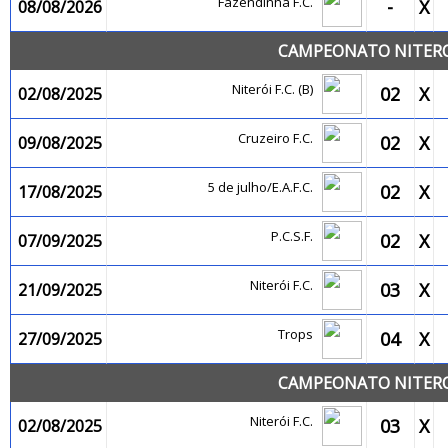
Fazendinha F.C.
-
X
08/08/2026
CAMPEONATO NITEROI
Niterói F.C. (B)
02
X
02/08/2025
Cruzeiro F.C.
02
X
09/08/2025
5 de julho/E.A.F.C.
02
X
17/08/2025
P.C.S.F.
02
X
07/09/2025
Niterói F.C.
03
X
21/09/2025
Trops
04
X
27/09/2025
CAMPEONATO NITEROI
Niterói F.C.
03
X
02/08/2025