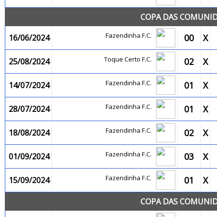
COPA DAS COMUNID
Fazendinha F.C.
00
X
16/06/2024
Toque Certo F.C.
02
X
25/08/2024
Fazendinha F.C.
01
X
14/07/2024
Fazendinha F.C.
01
X
28/07/2024
Fazendinha F.C.
02
X
18/08/2024
Fazendinha F.C.
03
X
01/09/2024
Fazendinha F.C.
01
X
15/09/2024
COPA DAS COMUNID