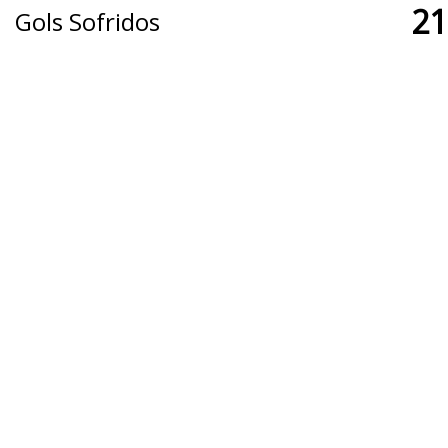
21
Gols Sofridos