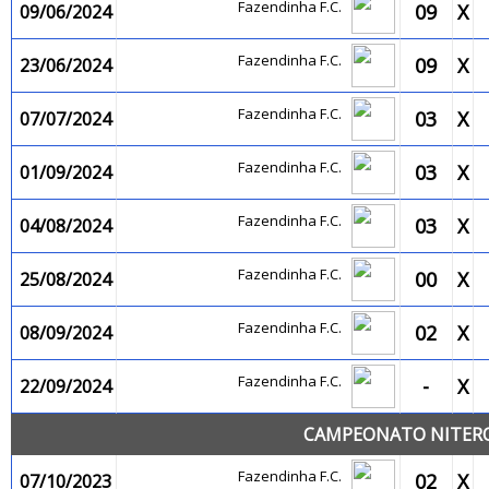
Fazendinha F.C.
09
X
09/06/2024
Fazendinha F.C.
09
X
23/06/2024
Fazendinha F.C.
03
X
07/07/2024
Fazendinha F.C.
03
X
01/09/2024
Fazendinha F.C.
03
X
04/08/2024
Fazendinha F.C.
00
X
25/08/2024
Fazendinha F.C.
02
X
08/09/2024
Fazendinha F.C.
-
X
22/09/2024
CAMPEONATO NITEROI
Fazendinha F.C.
02
X
07/10/2023