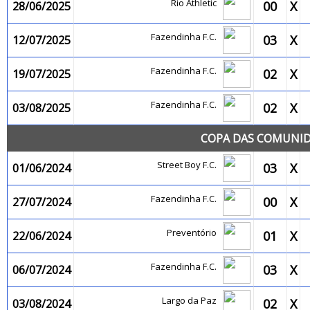
Rio Athletic
00
X
28/06/2025
Fazendinha F.C.
03
X
12/07/2025
Fazendinha F.C.
02
X
19/07/2025
Fazendinha F.C.
02
X
03/08/2025
COPA DAS COMUNID
Street Boy F.C.
03
X
01/06/2024
Fazendinha F.C.
00
X
27/07/2024
Preventório
01
X
22/06/2024
Fazendinha F.C.
03
X
06/07/2024
Largo da Paz
02
X
03/08/2024