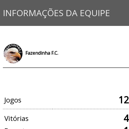
INFORMAÇÕES DA EQUIPE
Fazendinha F.C.
JOGOS OFICIAIS
12
Jogos
4
Vitórias