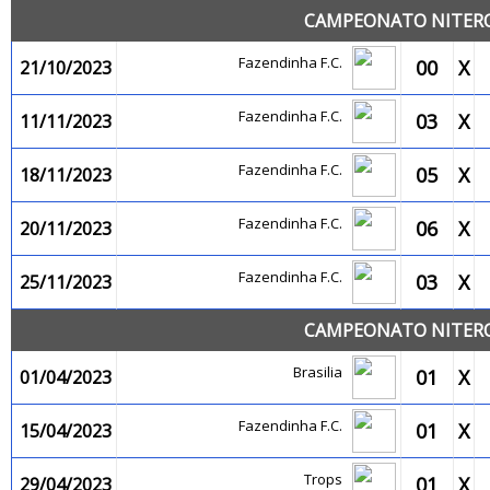
CAMPEONATO NITEROI
Fazendinha F.C.
00
X
21/10/2023
Fazendinha F.C.
03
X
11/11/2023
Fazendinha F.C.
05
X
18/11/2023
Fazendinha F.C.
06
X
20/11/2023
Fazendinha F.C.
03
X
25/11/2023
CAMPEONATO NITEROI
Brasilia
01
X
01/04/2023
Fazendinha F.C.
01
X
15/04/2023
Trops
01
X
29/04/2023