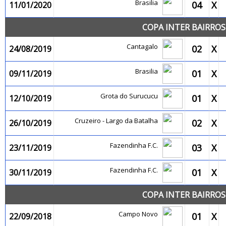
Brasilia
04
X
11/01/2020
COPA INTER BAIRROS
Cantagalo
02
X
24/08/2019
Brasilia
01
X
09/11/2019
Grota do Surucucu
01
X
12/10/2019
Cruzeiro - Largo da Batalha
02
X
26/10/2019
Fazendinha F.C.
03
X
23/11/2019
Fazendinha F.C.
01
X
30/11/2019
COPA INTER BAIRROS
Campo Novo
01
X
22/09/2018