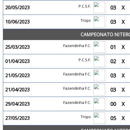
P.C.S.F.
03
X
20/05/2023
Trops
03
X
10/06/2023
CAMPEONATO NITEROI
Fazendinha F.C.
01
X
25/03/2023
P.C.S.F.
02
X
01/04/2023
Fazendinha F.C.
03
X
21/05/2023
Fazendinha F.C.
03
X
21/04/2023
Fazendinha F.C.
00
X
29/04/2023
Trops
05
X
27/05/2023