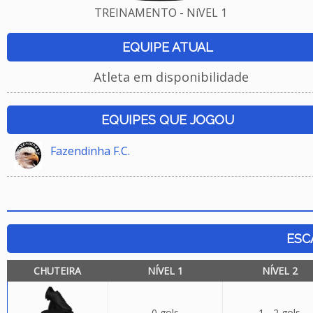
TREINAMENTO - NíVEL 1
EQUIPE ATUAL
Atleta em disponibilidade
EQUIPES QUE JOGOU
Fazendinha F.C.
ESC
CHUTEIRA
NÍVEL 1
NÍVEL 2
0 gols
1 - 2 gols