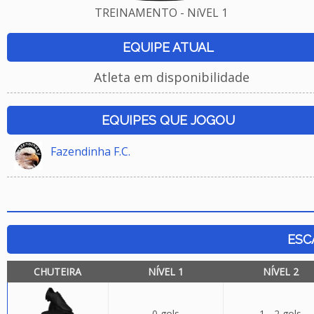
TREINAMENTO - NíVEL 1
EQUIPE ATUAL
Atleta em disponibilidade
EQUIPES QUE JOGOU
Fazendinha F.C.
ESC
CHUTEIRA
NÍVEL 1
NÍVEL 2
0 gols
1 - 2 gols