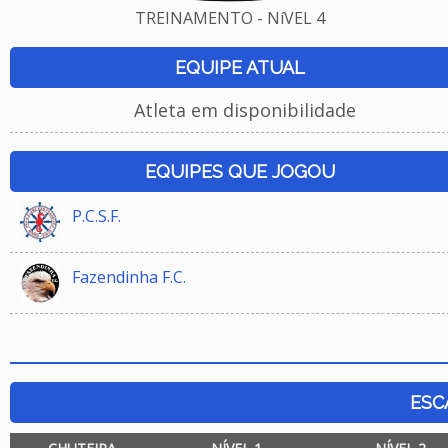
TREINAMENTO - NíVEL 4
EQUIPE ATUAL
Atleta em disponibilidade
EQUIPES QUE JOGOU
P.C.S.F.
Fazendinha F.C.
ESC