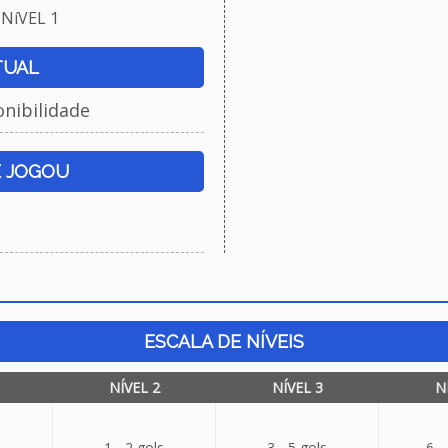
NíVEL 1
TUAL
onibilidade
E JOGOU
ESCALA DE NÍVEIS
NÍVEL 2
NÍVEL 3
N
1 - 2 gols
3 - 5 gols
6 -