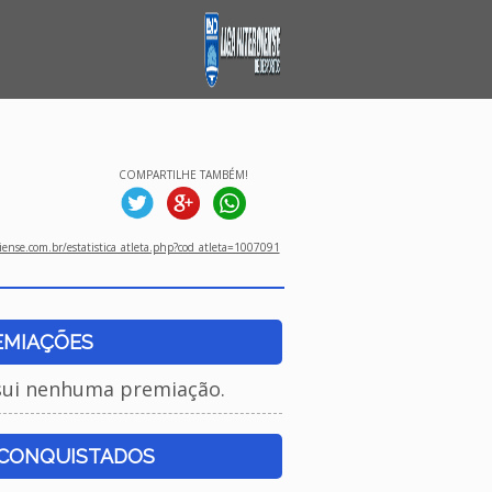
COMPARTILHE TAMBÉM!
ense.com.br/estatistica_atleta.php?cod_atleta=1007091
EMIAÇÕES
sui nenhuma premiação.
 CONQUISTADOS