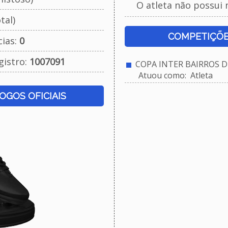
O atleta não possui 
tal)
COMPETIÇÕE
cias:
0
gistro:
1007091
COPA INTER BAIRROS D
Atuou como: Atleta
JOGOS OFICIAIS