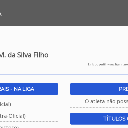
A
M. da Silva Filho
Link do perfil:
www.liganiteroi
IS - NA LIGA
PR
O atleta não pos
cial)
ra-Oficial)
TÍTULOS
istoso)