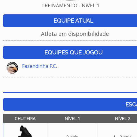
TREINAMENTO - NíVEL 1
EQUIPE ATUAL
Atleta em disponibilidade
EQUIPES QUE JOGOU
Fazendinha F.C.
ESC
CHUTEIRA
NÍVEL 1
NÍVEL 2
0 gols
1 - 2 gols