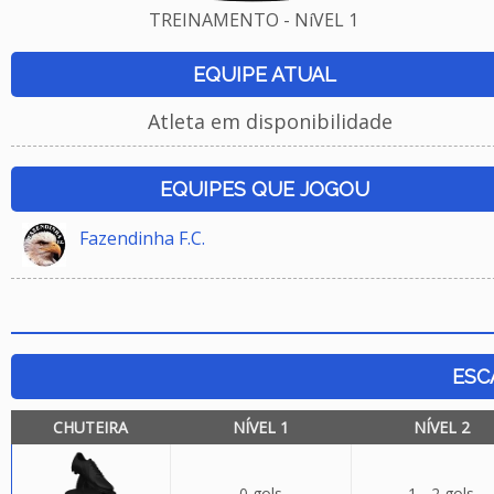
TREINAMENTO - NíVEL 1
EQUIPE ATUAL
Atleta em disponibilidade
EQUIPES QUE JOGOU
Fazendinha F.C.
ESC
CHUTEIRA
NÍVEL 1
NÍVEL 2
0 gols
1 - 2 gols