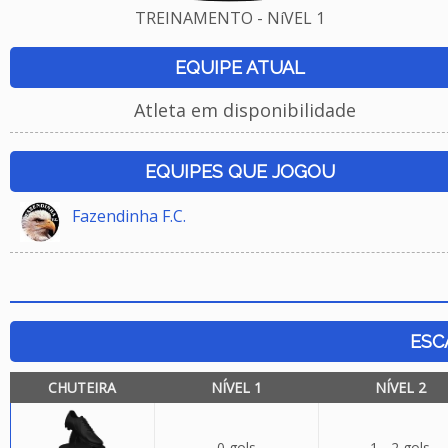
TREINAMENTO - NíVEL 1
EQUIPE ATUAL
Atleta em disponibilidade
EQUIPES QUE JOGOU
Fazendinha F.C.
ESC
CHUTEIRA
NÍVEL 1
NÍVEL 2
0 gols
1 - 2 gols