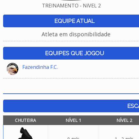
TREINAMENTO - NíVEL 2
EQUIPE ATUAL
Atleta em disponibilidade
EQUIPES QUE JOGOU
Fazendinha F.C.
ESC
CHUTEIRA
NÍVEL 1
NÍVEL 2
0 gols
1 - 2 gols