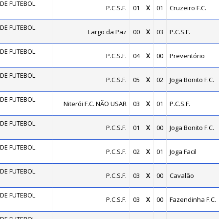
DE FUTEBOL
P.C.S.F.
01
X
01
Cruzeiro F.C.
DE FUTEBOL
Largo da Paz
00
X
03
P.C.S.F.
DE FUTEBOL
P.C.S.F.
04
X
00
Preventório
DE FUTEBOL
P.C.S.F.
05
X
02
Joga Bonito F.C.
DE FUTEBOL
Niterói F.C. NÃO USAR
03
X
01
P.C.S.F.
DE FUTEBOL
P.C.S.F.
01
X
00
Joga Bonito F.C.
DE FUTEBOL
P.C.S.F.
02
X
01
Joga Facil
DE FUTEBOL
P.C.S.F.
03
X
00
Cavalão
DE FUTEBOL
P.C.S.F.
03
X
00
Fazendinha F.C.