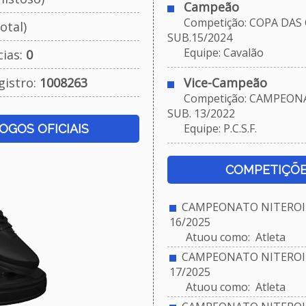
Campeão
Competição: COPA DAS
otal)
SUB.15/2024
Equipe: Cavalão
cias:
0
gistro:
1008263
Vice-Campeão
Competição: CAMPEONA
SUB. 13/2022
Equipe: P.C.S.F.
JOGOS OFICIAIS
COMPETIÇÕE
CAMPEONATO NITEROIE
16/2025
Atuou como: Atleta
CAMPEONATO NITEROIE
17/2025
Atuou como: Atleta