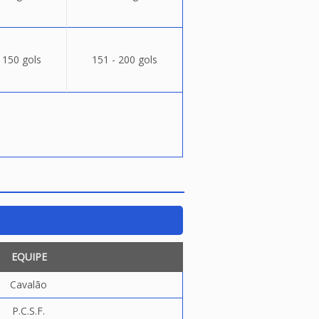
 150 gols
151 - 200 gols
EQUIPE
Cavalão
P.C.S.F.