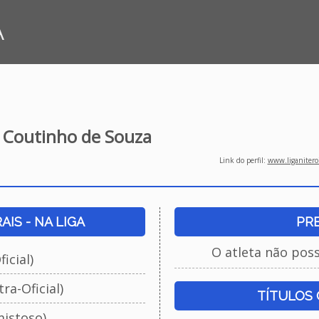
A
e Coutinho de Souza
Link do perfil:
www.liganiteroi
IS - NA LIGA
PR
O atleta não pos
icial)
ra-Oficial)
TÍTULOS
istoso)