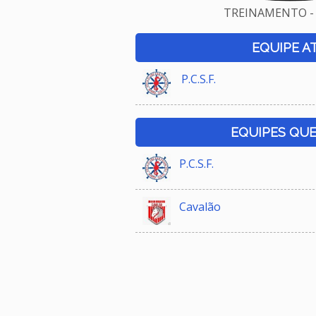
TREINAMENTO - 
EQUIPE A
P.C.S.F.
EQUIPES QU
P.C.S.F.
Cavalão