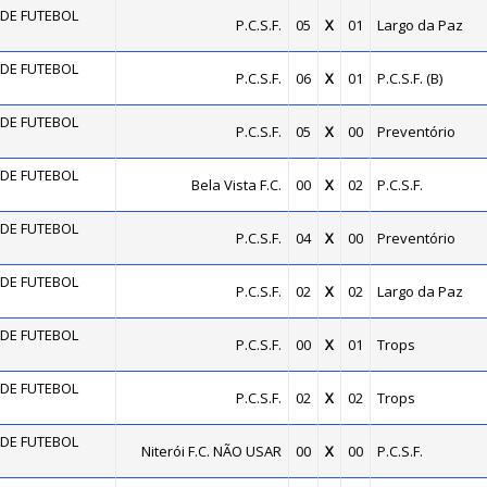
DE FUTEBOL
P.C.S.F.
05
X
01
Largo da Paz
DE FUTEBOL
P.C.S.F.
06
X
01
P.C.S.F. (B)
DE FUTEBOL
P.C.S.F.
05
X
00
Preventório
DE FUTEBOL
Bela Vista F.C.
00
X
02
P.C.S.F.
DE FUTEBOL
P.C.S.F.
04
X
00
Preventório
DE FUTEBOL
P.C.S.F.
02
X
02
Largo da Paz
DE FUTEBOL
P.C.S.F.
00
X
01
Trops
DE FUTEBOL
P.C.S.F.
02
X
02
Trops
DE FUTEBOL
Niterói F.C. NÃO USAR
00
X
00
P.C.S.F.