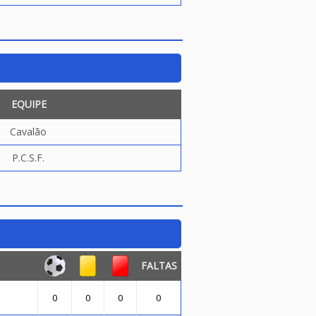
EQUIPE
Cavalão
P.C.S.F.
FALTAS
0
0
0
0