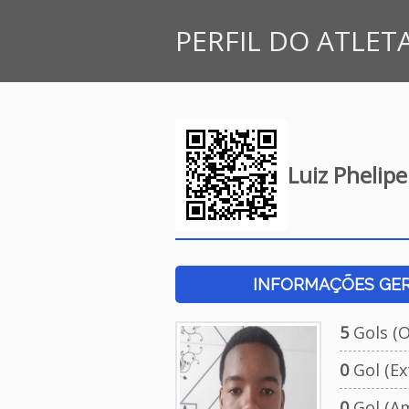
PERFIL DO ATLET
Luiz Phelip
INFORMAÇÕES GERA
5
Gols (Of
0
Gol (Ext
0
Gol (Am