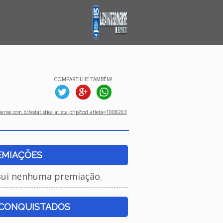
COMPARTILHE TAMBÉM!
ense.com.br/estatistica_atleta.php?cod_atleta=1008263
EMIAÇÕES
sui nenhuma premiação.
 CONQUISTADOS