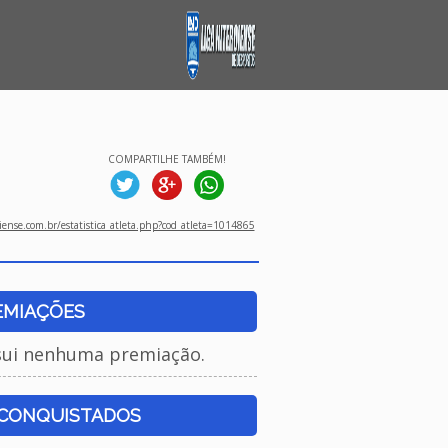
COMPARTILHE TAMBÉM!
ense.com.br/estatistica_atleta.php?cod_atleta=1014865
EMIAÇÕES
sui nenhuma premiação.
 CONQUISTADOS