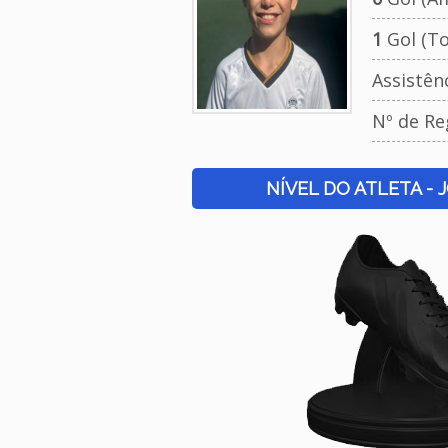
1
Gol (To
Assistên
Nº de Re
NÍVEL DO ATLETA - 