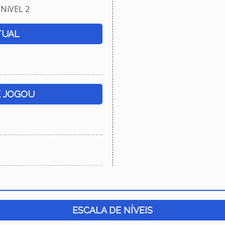
NíVEL 2
TUAL
E JOGOU
ESCALA DE NÍVEIS