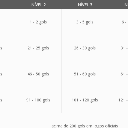
NÍVEL 2
NÍVEL 3
N
1 - 2 gols
3 - 5 gols
6 -
ls
21 - 25 gols
26 - 30 gols
31 -
ls
46 - 50 gols
51 - 60 gols
61 -
ls
91 - 100 gols
101 - 120 gols
121 -
acima de 200 gols em jogos oficiais