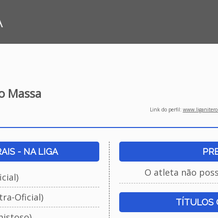
A
o Massa
Link do perfil:
www.liganiteroi
IS - NA LIGA
PR
O atleta não pos
cial)
ra-Oficial)
TÍTULOS
istoso)