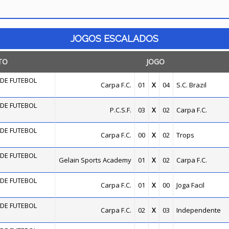
JOGOS ESCALADOS
TO
JOGO
DE FUTEBOL
Carpa F.C.
01
X
04
S.C. Brazil
DE FUTEBOL
P.C.S.F.
03
X
02
Carpa F.C.
DE FUTEBOL
Carpa F.C.
00
X
02
Trops
DE FUTEBOL
Gelain Sports Academy
01
X
02
Carpa F.C.
DE FUTEBOL
Carpa F.C.
01
X
00
Joga Facil
DE FUTEBOL
Carpa F.C.
02
X
03
Independente