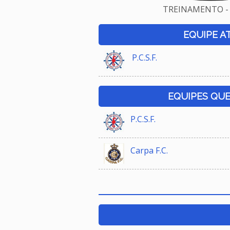
TREINAMENTO - 
EQUIPE A
P.C.S.F.
EQUIPES QU
P.C.S.F.
Carpa F.C.