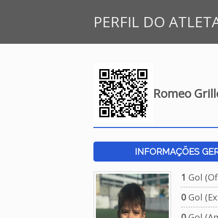
PERFIL DO ATLET
Romeo Grill
INFORMAÇÕES GERA
1
Gol (Ofi
0
Gol (Ext
0
Gol (Am