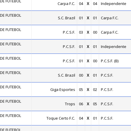
DE FUTEBOL
Carpa F.C.
04
X
04
Independente
DE FUTEBOL
S.C. Brazil
01
X
01
Carpa F.C.
DE FUTEBOL
P.C.S.F.
03
X
00
Carpa F.C.
DE FUTEBOL
P.C.S.F.
01
X
01
Independente
DE FUTEBOL
P.C.S.F.
01
X
00
P.C.S.F. (B)
DE FUTEBOL
S.C. Brazil
00
X
01
P.C.S.F.
DE FUTEBOL
Giga Esportes
05
X
02
P.C.S.F.
DE FUTEBOL
Trops
06
X
05
P.C.S.F.
DE FUTEBOL
Toque Certo F.C.
04
X
01
P.C.S.F.
DE FUTEBOL