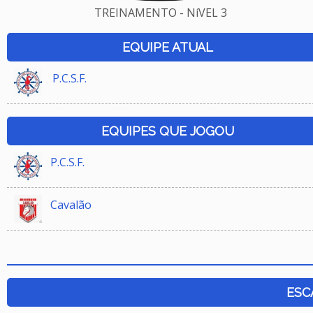
TREINAMENTO - NíVEL 3
EQUIPE ATUAL
P.C.S.F.
EQUIPES QUE JOGOU
P.C.S.F.
Cavalão
ESC