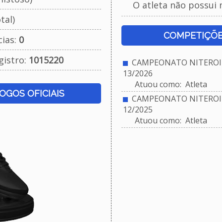
O atleta não possui 
tal)
COMPETIÇÕE
cias:
0
gistro:
1015220
CAMPEONATO NITEROIE
13/2026
Atuou como: Atleta
JOGOS OFICIAIS
CAMPEONATO NITEROIE
12/2025
Atuou como: Atleta