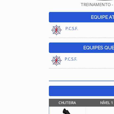
TREINAMENTO - 
EQUIPE A
P.C.S.F.
EQUIPES QU
P.C.S.F.
CHUTEIRA
NÍVEL 1