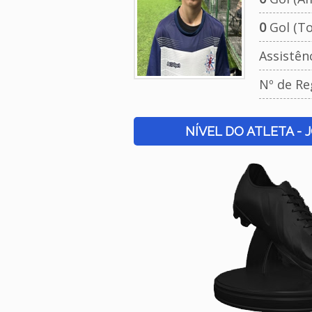
0
Gol (To
Assistên
Nº de Re
NÍVEL DO ATLETA - 