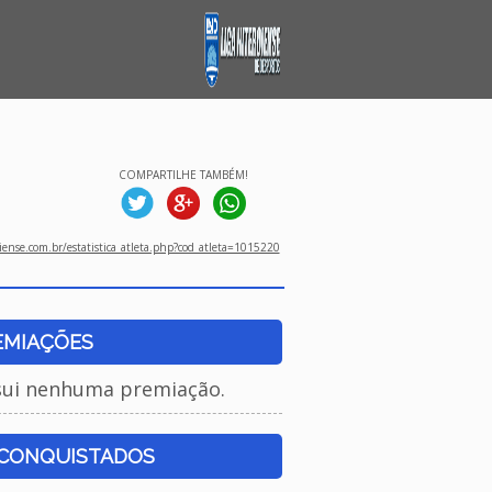
COMPARTILHE TAMBÉM!
ense.com.br/estatistica_atleta.php?cod_atleta=1015220
EMIAÇÕES
sui nenhuma premiação.
 CONQUISTADOS