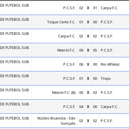
DE FUTEBOL SUB.
P.C.S.F.
02
X
01
Carpa F.C.
DE FUTEBOL SUB.
Toque Certo F.C.
01
X
00
P.C.S.F.
DE FUTEBOL SUB.
Carpa F.C.
02
X
02
P.C.S.F.
DE FUTEBOL SUB.
Niterói F.C.
00
X
05
P.C.S.F.
DE FUTEBOL SUB.
P.C.S.F.
06
X
00
Rio Athletic
DE FUTEBOL SUB.
P.C.S.F.
01
X
00
Trops
DE FUTEBOL SUB.
Niterói F.C. (B)
00
X
03
P.C.S.F.
DE FUTEBOL SUB.
P.C.S.F.
04
X
00
Carpa F.C.
DE FUTEBOL SUB.
Núcleo Boavista - São
02
X
02
P.C.S.F.
Gonçalo