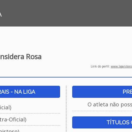
A
nsidera Rosa
Link do perfil:
www.liganiteroi
IS - NA LIGA
PR
O atleta não pos
cial)
ra-Oficial)
TÍTULOS
istoso)