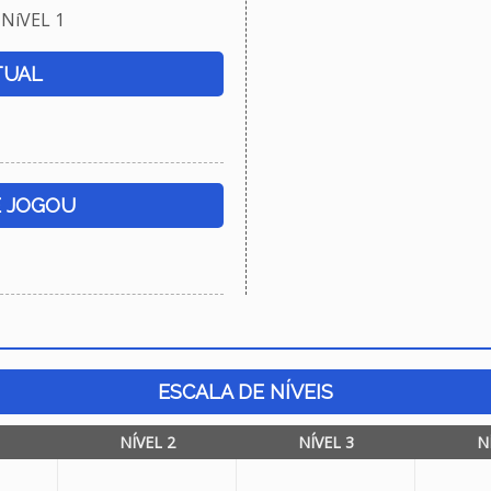
NíVEL 1
TUAL
E JOGOU
ESCALA DE NÍVEIS
NÍVEL 2
NÍVEL 3
N