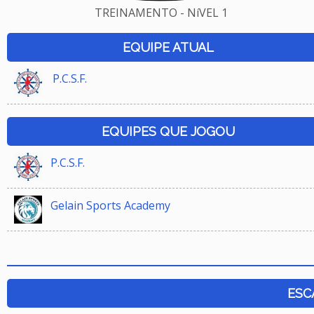
TREINAMENTO - NíVEL 1
EQUIPE ATUAL
P.C.S.F.
EQUIPES QUE JOGOU
P.C.S.F.
Gelain Sports Academy
ESC