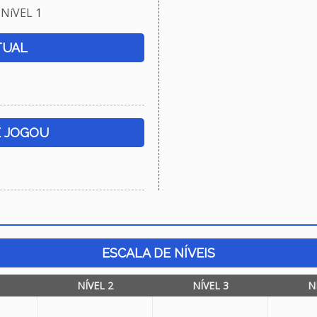
NíVEL 1
TUAL
E JOGOU
ESCALA DE NÍVEIS
NÍVEL 2
NÍVEL 3
N