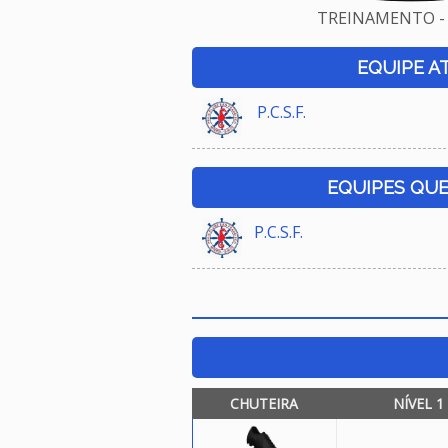
TREINAMENTO - 
EQUIPE A
P.C.S.F.
EQUIPES QU
P.C.S.F.
CHUTEIRA
NÍVEL 1