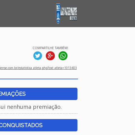
COMPARTILHE TAMBÉM!
ense.com.br/estatistica_atleta.php?cod_atleta=1013403
EMIAÇÕES
sui nenhuma premiação.
 CONQUISTADOS