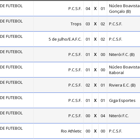
DE FUTEBOL
Núcleo Boavista
P.C.S.F.
04
X
01
Gonçalo (B)
DE FUTEBOL
Trops
03
X
02
P.C.S.F.
DE FUTEBOL
5 de julho/E.A.F.C.
01
X
02
P.C.S.F.
DE FUTEBOL
P.C.S.F.
01
X
00
Niterói F.C. (B)
DE FUTEBOL
Núcleo Boavista 
P.C.S.F.
01
X
00
Itaboraí
DE FUTEBOL
P.C.S.F.
02
X
01
Riviera E.C. (B)
DE FUTEBOL
P.C.S.F.
01
X
01
Giga Esportes
DE FUTEBOL
P.C.S.F.
00
X
04
Niterói F.C.
DE FUTEBOL
Rio Athletic
00
X
00
P.C.S.F.