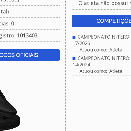
O atleta não possui 
tal)
COMPETIÇÕE
cias:
0
gistro:
1013403
CAMPEONATO NITEROIE
17/2026
Atuou como: Atleta
JOGOS OFICIAIS
CAMPEONATO NITEROIE
14/2024
Atuou como: Atleta