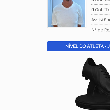
0
Gol (To
Assistên
Nº de Re
NÍVEL DO ATLETA - 