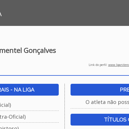
A
mentel Gonçalves
Link do perfil:
www.liganiteroi
IS - NA LIGA
PR
O atleta não pos
cial)
ra-Oficial)
TÍTULOS
istoso)