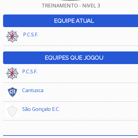
TREINAMENTO - NíVEL 3
EQUIPE ATUAL
P.C.S.F.
EQUIPES QUE JOGOU
P.C.S.F.
Cantusca
São Gonçalo E.C.