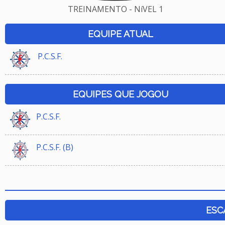
TREINAMENTO - NíVEL 1
EQUIPE ATUAL
P.C.S.F.
EQUIPES QUE JOGOU
P.C.S.F.
P.C.S.F. (B)
ESC