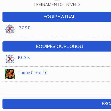
TREINAMENTO - NíVEL 3
EQUIPE ATUAL
P.C.S.F.
EQUIPES QUE JOGOU
P.C.S.F.
Toque Certo F.C.
ESC