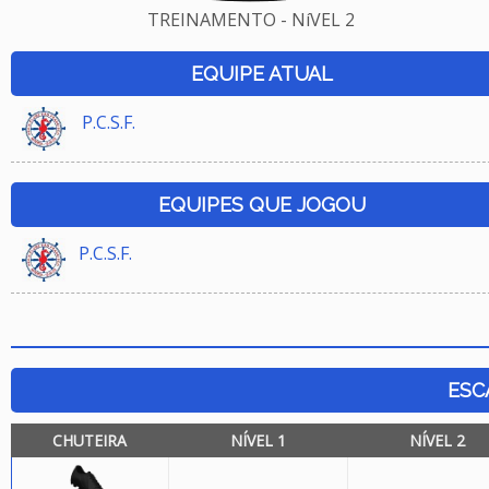
TREINAMENTO - NíVEL 2
EQUIPE ATUAL
P.C.S.F.
EQUIPES QUE JOGOU
P.C.S.F.
ESC
CHUTEIRA
NÍVEL 1
NÍVEL 2