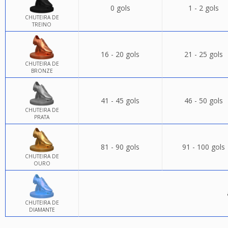
0 gols
1 - 2 gols
CHUTEIRA DE
TREINO
16 - 20 gols
21 - 25 gols
CHUTEIRA DE
BRONZE
41 - 45 gols
46 - 50 gols
CHUTEIRA DE
PRATA
81 - 90 gols
91 - 100 gols
CHUTEIRA DE
OURO
CHUTEIRA DE
DIAMANTE