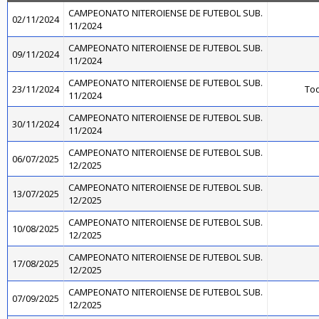
CAMPEONATO NITEROIENSE DE FUTEBOL SUB.
02/11/2024
11/2024
CAMPEONATO NITEROIENSE DE FUTEBOL SUB.
09/11/2024
11/2024
CAMPEONATO NITEROIENSE DE FUTEBOL SUB.
23/11/2024
Toq
11/2024
CAMPEONATO NITEROIENSE DE FUTEBOL SUB.
30/11/2024
11/2024
CAMPEONATO NITEROIENSE DE FUTEBOL SUB.
06/07/2025
12/2025
CAMPEONATO NITEROIENSE DE FUTEBOL SUB.
13/07/2025
12/2025
CAMPEONATO NITEROIENSE DE FUTEBOL SUB.
10/08/2025
12/2025
CAMPEONATO NITEROIENSE DE FUTEBOL SUB.
17/08/2025
12/2025
CAMPEONATO NITEROIENSE DE FUTEBOL SUB.
07/09/2025
12/2025