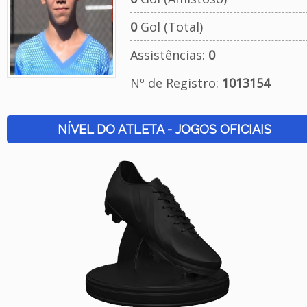
0
Gol (Total)
Assistências:
0
Nº de Registro:
1013154
NÍVEL DO ATLETA - JOGOS OFICIAIS