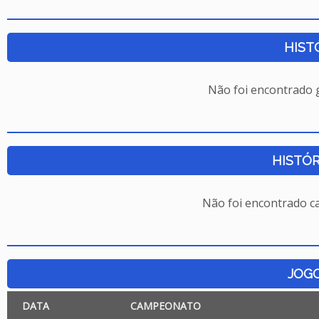
HIST
Não foi encontrado
HISTÓR
Não foi encontrado c
JOG
DATA
CAMPEONATO