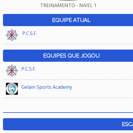
TREINAMENTO - NíVEL 1
EQUIPE ATUAL
P.C.S.F.
EQUIPES QUE JOGOU
P.C.S.F.
Gelain Sports Academy
ESC