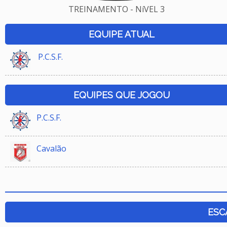
TREINAMENTO - NíVEL 3
EQUIPE ATUAL
P.C.S.F.
EQUIPES QUE JOGOU
P.C.S.F.
Cavalão
ESC