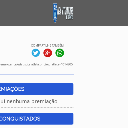
COMPARTILHE TAMBÉM!
ense.com.br/estatistica_atleta.php?cod_atleta=1014805
EMIAÇÕES
sui nenhuma premiação.
 CONQUISTADOS