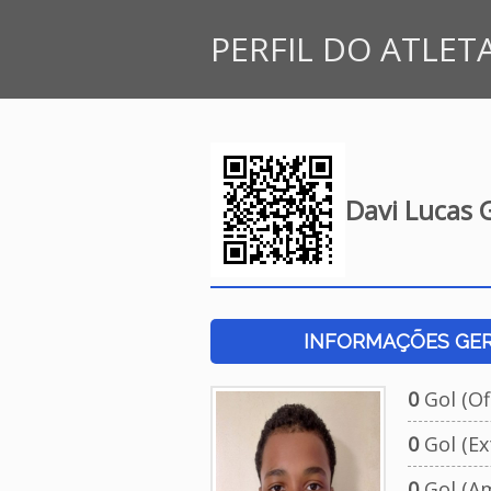
PERFIL DO ATLET
Davi Lucas 
INFORMAÇÕES GERA
0
Gol (Ofi
0
Gol (Ext
0
Gol (Am