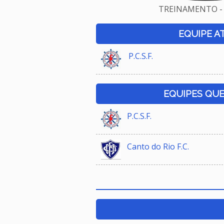
TREINAMENTO - 
EQUIPE A
P.C.S.F.
EQUIPES QU
P.C.S.F.
Canto do Rio F.C.