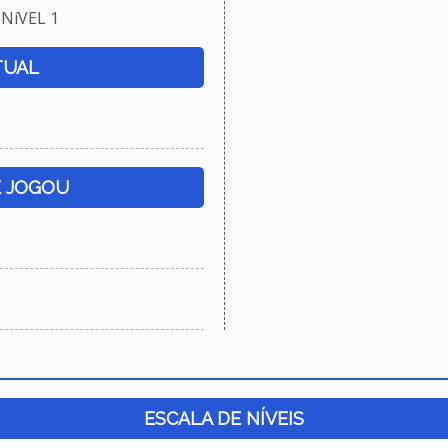
NíVEL 1
TUAL
E JOGOU
ESCALA DE NÍVEIS