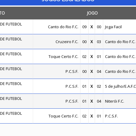
TO
JOGO
DE FUTEBOL
Canto do Rio F.C.
09
X
00
Joga Facil
DE FUTEBOL
Cruzeiro F.C.
00
X
03
Canto do Rio F.C.
DE FUTEBOL
Toque Certo F.C.
02
X
01
Canto do Rio F.C.
DE FUTEBOL
P.C.S.F.
00
X
04
Canto do Rio F.C.
DE FUTEBOL
P.C.S.F.
01
X
02
5 de julho/E.A.F.C
DE FUTEBOL
P.C.S.F.
01
X
04
Niterói F.C.
DE FUTEBOL
Toque Certo F.C.
02
X
01
P.C.S.F.