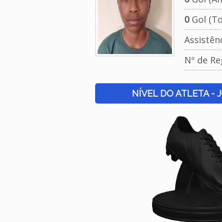
0
Gol (To
Assistên
Nº de Re
NÍVEL DO ATLETA - 