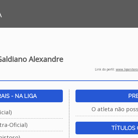
A
Galdiano Alexandre
Link do perfil:
www.liganiteroi
IS - NA LIGA
PR
O atleta não pos
cial)
ra-Oficial)
TÍTULOS
istoso)