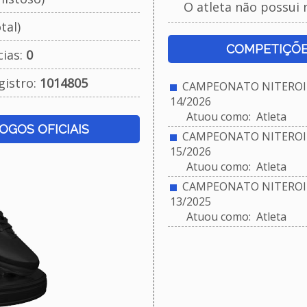
O atleta não possui 
tal)
COMPETIÇÕE
cias:
0
gistro:
1014805
CAMPEONATO NITEROIE
14/2026
Atuou como: Atleta
JOGOS OFICIAIS
CAMPEONATO NITEROIE
15/2026
Atuou como: Atleta
CAMPEONATO NITEROIE
13/2025
Atuou como: Atleta