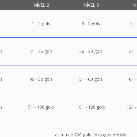
NÍVEL 2
NÍVEL 3
N
1 - 2 gols
3 - 5 gols
6 -
ls
21 - 25 gols
26 - 30 gols
31 -
ls
46 - 50 gols
51 - 60 gols
61 -
ls
91 - 100 gols
101 - 120 gols
121 -
acima de 200 gols em jogos oficiais