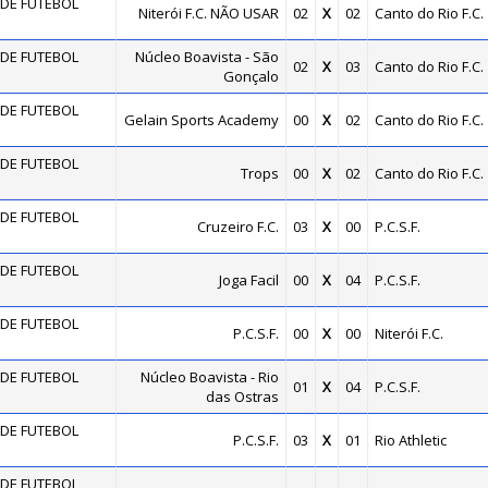
DE FUTEBOL
Niterói F.C. NÃO USAR
02
X
02
Canto do Rio F.C.
DE FUTEBOL
Núcleo Boavista - São
02
X
03
Canto do Rio F.C.
Gonçalo
DE FUTEBOL
Gelain Sports Academy
00
X
02
Canto do Rio F.C.
DE FUTEBOL
Trops
00
X
02
Canto do Rio F.C.
DE FUTEBOL
Cruzeiro F.C.
03
X
00
P.C.S.F.
DE FUTEBOL
Joga Facil
00
X
04
P.C.S.F.
DE FUTEBOL
P.C.S.F.
00
X
00
Niterói F.C.
DE FUTEBOL
Núcleo Boavista - Rio
01
X
04
P.C.S.F.
das Ostras
DE FUTEBOL
P.C.S.F.
03
X
01
Rio Athletic
DE FUTEBOL