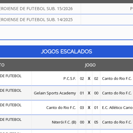
OIENSE DE FUTEBOL SUB. 15/2026
P
OIENSE DE FUTEBOL SUB. 14/2025
JOGOS ESCALADOS
TO
JOGO
DE FUTEBOL
P.C.S.F.
02
X
02
Canto do Rio F.C.
DE FUTEBOL
Gelain Sports Academy
01
X
00
Canto do Rio F.C.
DE FUTEBOL
Canto do Rio F.C.
03
X
01
E.C. Atlético Cari
DE FUTEBOL
Niterói F.C. (B)
00
X
05
Canto do Rio F.C.