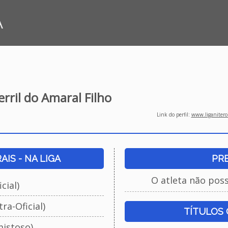
A
rril do Amaral Filho
Link do perfil:
www.liganiteroi
IS - NA LIGA
PR
O atleta não pos
cial)
ra-Oficial)
TÍTULOS
istoso)