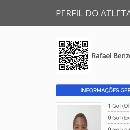
PERFIL DO ATLET
Rafael Benze
INFORMAÇÕES GERA
1
Gol (Ofi
0
Gol (Ext
0
Gol (Am