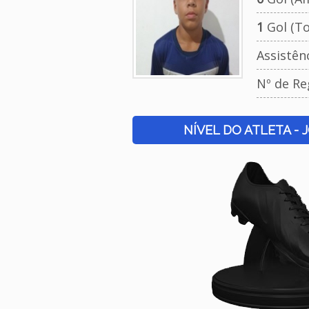
1
Gol (To
Assistên
Nº de Re
NÍVEL DO ATLETA - 