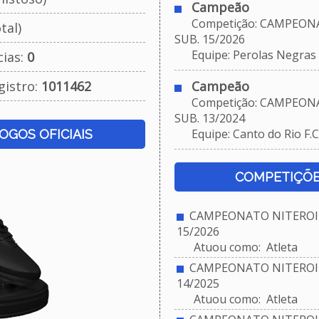
Campeão
Competição: CAMPEONA
tal)
SUB. 15/2026
Equipe: Perolas Negras
cias:
0
gistro:
1011462
Campeão
Competição: CAMPEONA
SUB. 13/2024
Equipe: Canto do Rio F.C
JOGOS OFICIAIS
COMPETIÇÕE
CAMPEONATO NITEROIE
15/2026
Atuou como: Atleta
CAMPEONATO NITEROIE
14/2025
Atuou como: Atleta