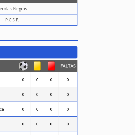
erolas Negras
P.C.S.F.
FALTAS
0
0
0
0
0
0
0
0
oca
0
0
0
0
0
0
0
0