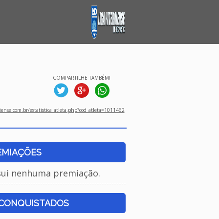
COMPARTILHE TAMBÉM!
ense.com.br/estatistica_atleta.php?cod_atleta=1011462
EMIAÇÕES
sui nenhuma premiação.
 CONQUISTADOS