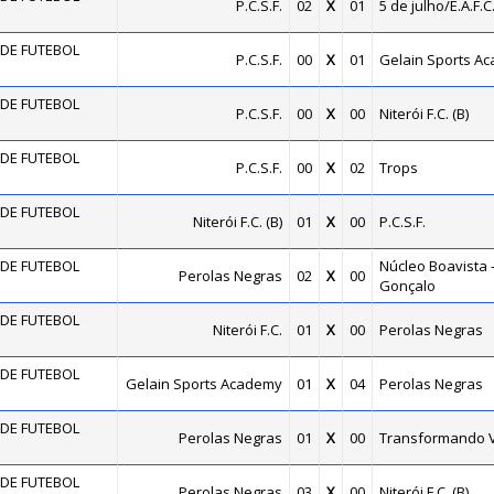
P.C.S.F.
02
X
01
5 de julho/E.A.F.C
DE FUTEBOL
P.C.S.F.
00
X
01
Gelain Sports A
DE FUTEBOL
P.C.S.F.
00
X
00
Niterói F.C. (B)
DE FUTEBOL
P.C.S.F.
00
X
02
Trops
DE FUTEBOL
Niterói F.C. (B)
01
X
00
P.C.S.F.
DE FUTEBOL
Núcleo Boavista 
Perolas Negras
02
X
00
Gonçalo
DE FUTEBOL
Niterói F.C.
01
X
00
Perolas Negras
DE FUTEBOL
Gelain Sports Academy
01
X
04
Perolas Negras
DE FUTEBOL
Perolas Negras
01
X
00
Transformando 
DE FUTEBOL
Perolas Negras
03
X
00
Niterói F.C. (B)