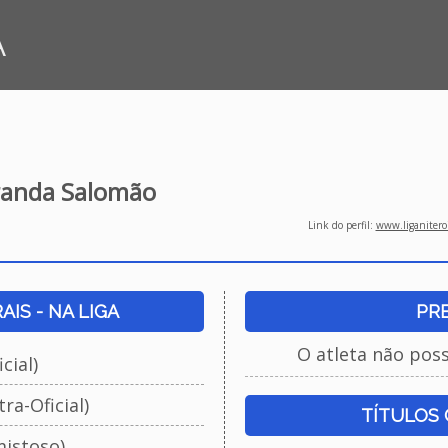
A
anda Salomão
Link do perfil:
www.liganiteroi
IS - NA LIGA
PR
O atleta não pos
cial)
ra-Oficial)
TÍTULOS
istoso)