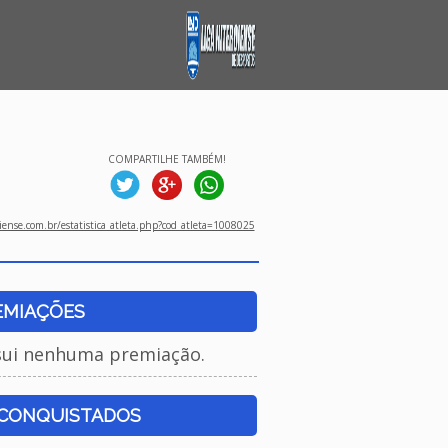
COMPARTILHE TAMBÉM!
ense.com.br/estatistica_atleta.php?cod_atleta=1008025
EMIAÇÕES
sui nenhuma premiação.
 CONQUISTADOS