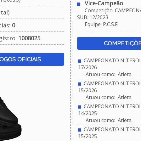
Vice-Campeão
Competição: CAMPEONA
tal)
SUB. 12/2023
Equipe: P.C.S.F.
cias:
0
gistro:
1008025
COMPETIÇÕE
JOGOS OFICIAIS
CAMPEONATO NITEROIE
17/2026
Atuou como: Atleta
CAMPEONATO NITEROIE
15/2026
Atuou como: Atleta
CAMPEONATO NITEROIE
14/2025
Atuou como: Atleta
CAMPEONATO NITEROIE
15/2025