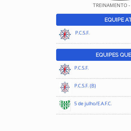
TREINAMENTO - 
EQUIPE A
P.C.S.F.
EQUIPES QU
P.C.S.F.
P.C.S.F. (B)
5 de julho/E.A.F.C.