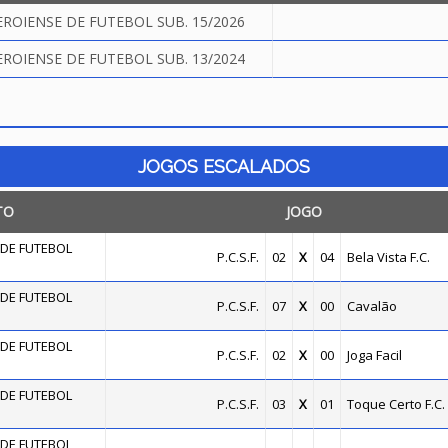
OIENSE DE FUTEBOL SUB. 15/2026
OIENSE DE FUTEBOL SUB. 13/2024
JOGOS ESCALADOS
TO
JOGO
DE FUTEBOL
P.C.S.F.
02
X
04
Bela Vista F.C.
DE FUTEBOL
P.C.S.F.
07
X
00
Cavalão
DE FUTEBOL
P.C.S.F.
02
X
00
Joga Facil
DE FUTEBOL
P.C.S.F.
03
X
01
Toque Certo F.C.
DE FUTEBOL