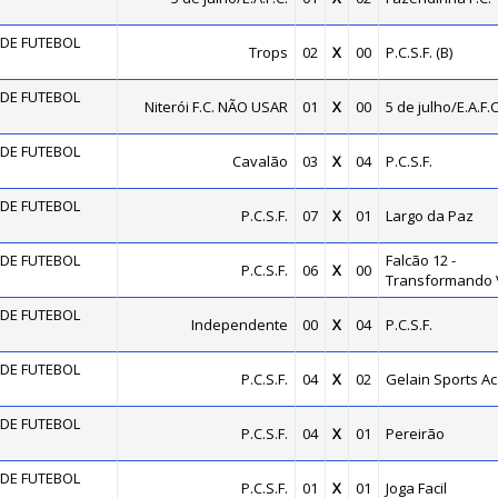
DE FUTEBOL
Trops
02
X
00
P.C.S.F. (B)
DE FUTEBOL
Niterói F.C. NÃO USAR
01
X
00
5 de julho/E.A.F.C
DE FUTEBOL
Cavalão
03
X
04
P.C.S.F.
DE FUTEBOL
P.C.S.F.
07
X
01
Largo da Paz
DE FUTEBOL
Falcão 12 -
P.C.S.F.
06
X
00
Transformando 
DE FUTEBOL
Independente
00
X
04
P.C.S.F.
DE FUTEBOL
P.C.S.F.
04
X
02
Gelain Sports A
DE FUTEBOL
P.C.S.F.
04
X
01
Pereirão
DE FUTEBOL
P.C.S.F.
01
X
01
Joga Facil