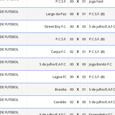
P.C.S.F.
00
X
01
Joga Facil
DE FUTEBOL
Largo da Paz
06
X
01
P.C.S.F. (B)
DE FUTEBOL
Street Boy F.C.
00
X
03
5 de julho/E.A.F.C
DE FUTEBOL
P.C.S.F.
03
X
00
P.C.S.F. (B)
DE FUTEBOL
Carpa F.C.
02
X
01
P.C.S.F. (B)
DE FUTEBOL
5 de julho/E.A.F.C.
00
X
00
Joga Bonito F.C.
DE FUTEBOL
Lagoa FC
00
X
03
P.C.S.F. (B)
DE FUTEBOL
Brasilia
00
X
01
5 de julho/E.A.F.C
DE FUTEBOL
Cavalão
02
X
00
5 de julho/E.A.F.C
DE FUTEBOL
5 de julho/E.A.F.C.
01
X
02
Fazendinha F.C.