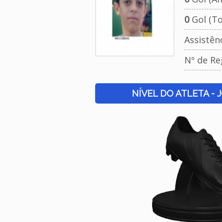
0
Gol (To
Assistên
Nº de Re
NÍVEL DO ATLETA - 