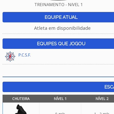
TREINAMENTO - NíVEL 1
EQUIPE ATUAL
Atleta em disponibilidade
EQUIPES QUE JOGOU
P.C.S.F.
ESC
CHUTEIRA
NÍVEL 1
NÍVEL 2
0 gols
1 - 2 gols