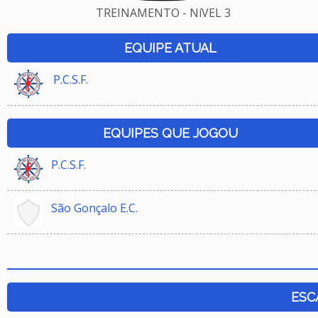
TREINAMENTO - NíVEL 3
EQUIPE ATUAL
P.C.S.F.
EQUIPES QUE JOGOU
P.C.S.F.
São Gonçalo E.C.
ESC