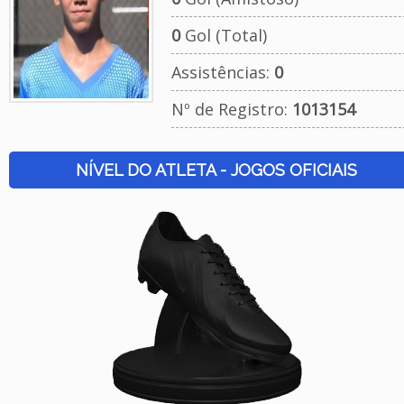
0
Gol (Total)
Assistências:
0
Nº de Registro:
1013154
NÍVEL DO ATLETA - JOGOS OFICIAIS