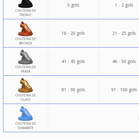
0 gols
1 - 2 gols
CHUTEIRA DE
TREINO
16 - 20 gols
21 - 25 gols
CHUTEIRA DE
BRONZE
41 - 45 gols
46 - 50 gols
CHUTEIRA DE
PRATA
81 - 90 gols
91 - 100 gols
CHUTEIRA DE
OURO
CHUTEIRA DE
DIAMANTE