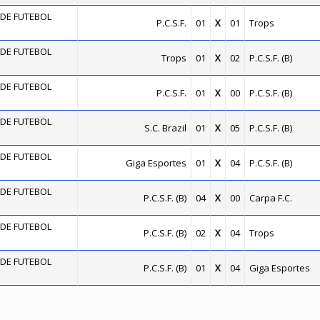
DE FUTEBOL
P.C.S.F.
01
X
01
Trops
DE FUTEBOL
Trops
01
X
02
P.C.S.F. (B)
DE FUTEBOL
P.C.S.F.
01
X
00
P.C.S.F. (B)
DE FUTEBOL
S.C. Brazil
01
X
05
P.C.S.F. (B)
DE FUTEBOL
Giga Esportes
01
X
04
P.C.S.F. (B)
DE FUTEBOL
P.C.S.F. (B)
04
X
00
Carpa F.C.
DE FUTEBOL
P.C.S.F. (B)
02
X
04
Trops
DE FUTEBOL
P.C.S.F. (B)
01
X
04
Giga Esportes