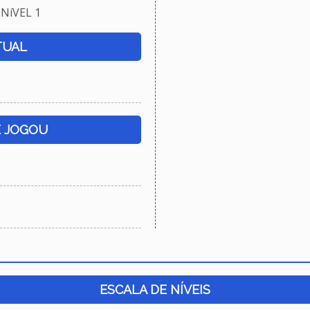
NíVEL 1
TUAL
E JOGOU
ESCALA DE NÍVEIS