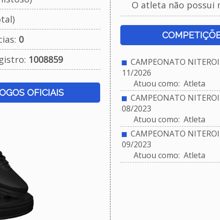
O atleta não possui 
tal)
COMPETIÇÕE
cias:
0
gistro:
1008859
CAMPEONATO NITEROIE
11/2026
Atuou como: Atleta
JOGOS OFICIAIS
CAMPEONATO NITEROIE
08/2023
Atuou como: Atleta
CAMPEONATO NITEROIE
09/2023
Atuou como: Atleta