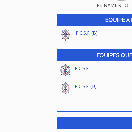
TREINAMENTO - 
EQUIPE A
P.C.S.F. (B)
EQUIPES QU
P.C.S.F.
P.C.S.F. (B)