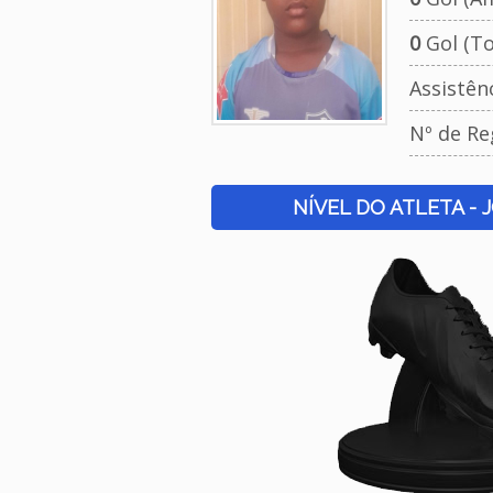
0
Gol (To
Assistên
Nº de Re
NÍVEL DO ATLETA - 