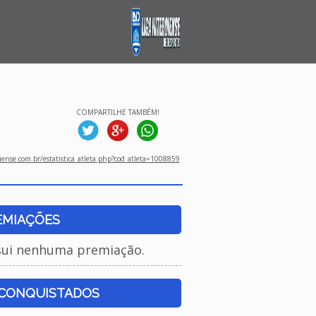
COMPARTILHE TAMBÉM!
ense.com.br/estatistica_atleta.php?cod_atleta=1008859
EMIAÇÕES
sui nenhuma premiação.
 CONQUISTADOS