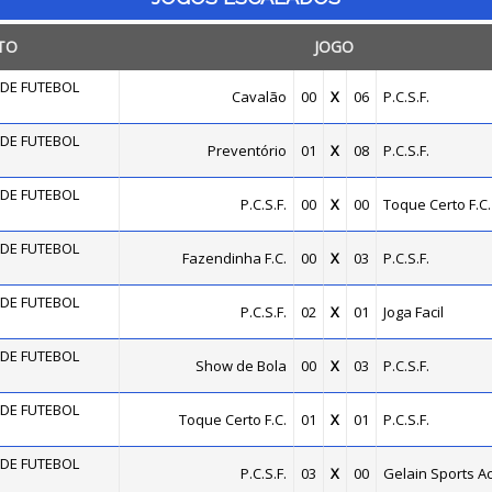
TO
JOGO
DE FUTEBOL
Cavalão
00
X
06
P.C.S.F.
DE FUTEBOL
Preventório
01
X
08
P.C.S.F.
DE FUTEBOL
P.C.S.F.
00
X
00
Toque Certo F.C.
DE FUTEBOL
Fazendinha F.C.
00
X
03
P.C.S.F.
DE FUTEBOL
P.C.S.F.
02
X
01
Joga Facil
DE FUTEBOL
Show de Bola
00
X
03
P.C.S.F.
DE FUTEBOL
Toque Certo F.C.
01
X
01
P.C.S.F.
DE FUTEBOL
P.C.S.F.
03
X
00
Gelain Sports 