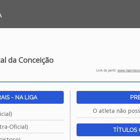
A
tal da Conceição
Link do perfil:
www.liganiteroi
IS - NA LIGA
PR
O atleta não pos
cial)
ra-Oficial)
TÍTULOS
istoso)