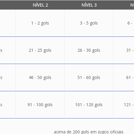
NÍVEL 2
NÍVEL 3
N
1 - 2 gols
3 - 5 gols
6 -
ls
21 - 25 gols
26 - 30 gols
31 -
ls
46 - 50 gols
51 - 60 gols
61 -
ls
91 - 100 gols
101 - 120 gols
121 -
acima de 200 gols em jogos oficiais