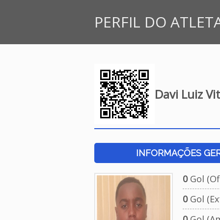
PERFIL DO ATLET
Davi Luiz Vi
INFORMAÇÕES GERA
0
Gol (Ofi
0
Gol (Ext
0
Gol (Am