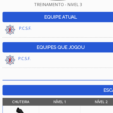
TREINAMENTO - NíVEL 3
EQUIPE ATUAL
P.C.S.F.
EQUIPES QUE JOGOU
P.C.S.F.
ESC
CHUTEIRA
NÍVEL 1
NÍVEL 2