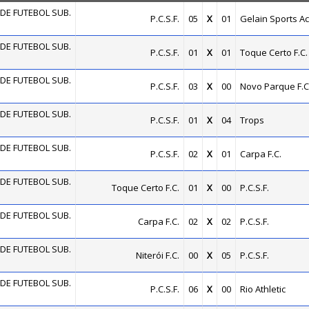
DE FUTEBOL SUB.
P.C.S.F.
05
X
01
Gelain Sports 
DE FUTEBOL SUB.
P.C.S.F.
01
X
01
Toque Certo F.C.
DE FUTEBOL SUB.
P.C.S.F.
03
X
00
Novo Parque F.C
DE FUTEBOL SUB.
P.C.S.F.
01
X
04
Trops
DE FUTEBOL SUB.
P.C.S.F.
02
X
01
Carpa F.C.
DE FUTEBOL SUB.
Toque Certo F.C.
01
X
00
P.C.S.F.
DE FUTEBOL SUB.
Carpa F.C.
02
X
02
P.C.S.F.
DE FUTEBOL SUB.
Niterói F.C.
00
X
05
P.C.S.F.
DE FUTEBOL SUB.
P.C.S.F.
06
X
00
Rio Athletic