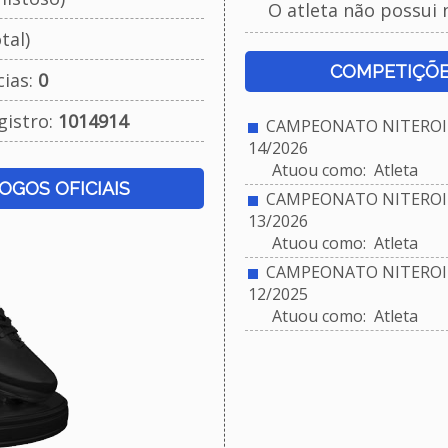
O atleta não possui 
tal)
COMPETIÇÕE
cias:
0
gistro:
1014914
CAMPEONATO NITEROIE
14/2026
Atuou como: Atleta
JOGOS OFICIAIS
CAMPEONATO NITEROIE
13/2026
Atuou como: Atleta
CAMPEONATO NITEROIE
12/2025
Atuou como: Atleta