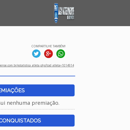
COMPARTILHE TAMBÉM!
ense.com.br/estatistica_atleta.php?cod_atleta=1014914
EMIAÇÕES
sui nenhuma premiação.
 CONQUISTADOS