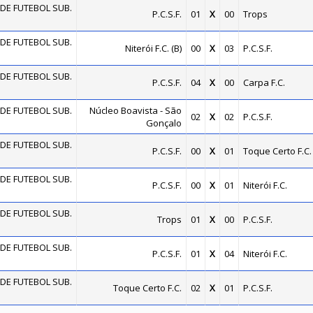
DE FUTEBOL SUB.
P.C.S.F.
01
X
00
Trops
DE FUTEBOL SUB.
Niterói F.C. (B)
00
X
03
P.C.S.F.
DE FUTEBOL SUB.
P.C.S.F.
04
X
00
Carpa F.C.
DE FUTEBOL SUB.
Núcleo Boavista - São
02
X
02
P.C.S.F.
Gonçalo
DE FUTEBOL SUB.
P.C.S.F.
00
X
01
Toque Certo F.C.
DE FUTEBOL SUB.
P.C.S.F.
00
X
01
Niterói F.C.
DE FUTEBOL SUB.
Trops
01
X
00
P.C.S.F.
DE FUTEBOL SUB.
P.C.S.F.
01
X
04
Niterói F.C.
DE FUTEBOL SUB.
Toque Certo F.C.
02
X
01
P.C.S.F.