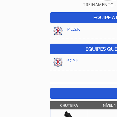
TREINAMENTO - 
EQUIPE A
P.C.S.F.
EQUIPES QU
P.C.S.F.
CHUTEIRA
NÍVEL 1