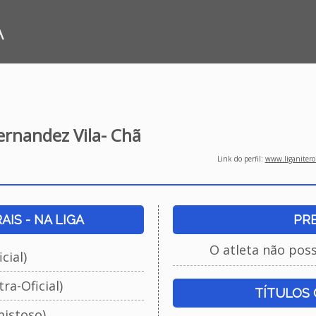
A
rnandez Vila- Chã
Link do perfil:
www.liganiteroi
IS - NA LIGA
PR
O atleta não pos
cial)
ra-Oficial)
TÍTULOS
istoso)