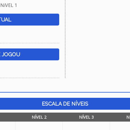
NíVEL 1
TUAL
E JOGOU
ESCALA DE NÍVEIS
NÍVEL 2
NÍVEL 3
N