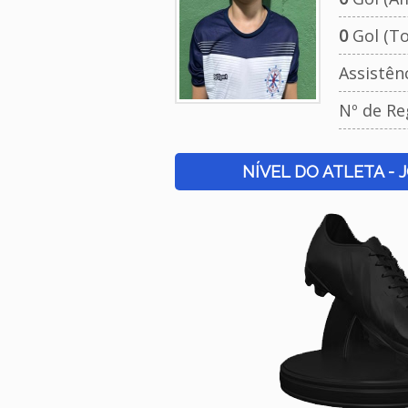
0
Gol (To
Assistên
Nº de Re
NÍVEL DO ATLETA - 